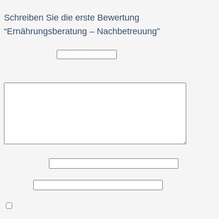
Schreiben Sie die erste Bewertung
“Ernährungsberatung – Nachbetreuung”
Ihre Bewertung
Ihre Bewertung
Nachname
*
E-Mail
*
Name, E-Mail-Adresse und Website in diesem Browser