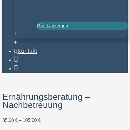
Hundetrainer
Profil anzeigen
+
+
Kontakt
Email
Anruf
Ernährungsberatung –
Nachbetreuung
35,00
€
–
105,00
€