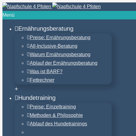
Menü
Ernährungsberatung
Preise: Ernährungsberatung
All-Inclusive-Beratung
Warum Ernährungsberatung
Ablauf der Ernährungsberatung
Was ist BARF?
Fettrechner
+
Hundetraining
Preise: Einzeltraining
Methoden & Philosophie
Ablauf des Hundetrainings